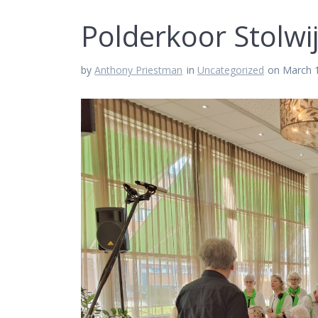
Polderkoor Stolwi
by
Anthony Priestman
in
Uncategorized
on March 