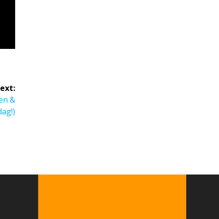
ext:
en &
ag!)