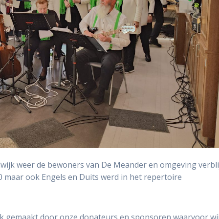
lwijk weer de bewoners van De Meander en omgeving verbli
70 maar ook Engels en Duits werd in het repertoire
k gemaakt door onze donateurs en sponsoren waarvoor wij