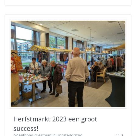
Herfstmarkt 2023 een groot
success!
by
Anthony Priestman
in
Uncategorized
0