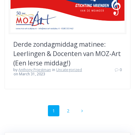
Derde zondagmiddag matinee:
Leerlingen & Docenten van MOZ-Art
(Een Ierse middag!)
by
Anthony Priestman
in
Uncategorized
0
on March 31, 2023
Posts
Page
Page
1
2
navigation