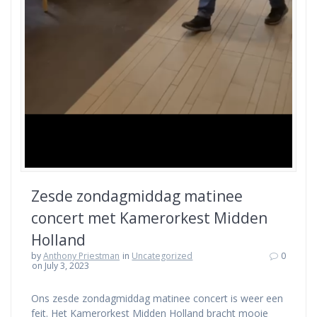
Zesde zondagmiddag matinee
concert met Kamerorkest Midden
Holland
by
Anthony Priestman
in
Uncategorized
0
on July 3, 2023
Ons zesde zondagmiddag matinee concert is weer een
feit. Het Kamerorkest Midden Holland bracht mooie