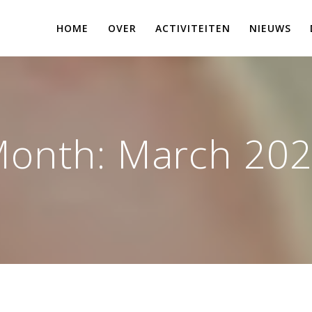
HOME
OVER
ACTIVITEITEN
NIEUWS
onth:
March 20