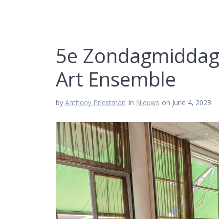
5e Zondagmiddag 
Art Ensemble
by
Anthony Priestman
in
Nieuws
on June 4, 2023