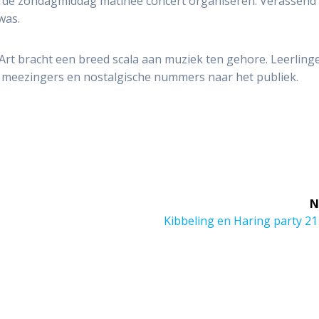
ijfde zondagmiddag matinee concert organiseren. Verassend
was.
t bracht een breed scala aan muziek ten gehore. Leerling
 meezingers en nostalgische nummers naar het publiek.
N
Next
Kibbeling en Haring party 21
post: