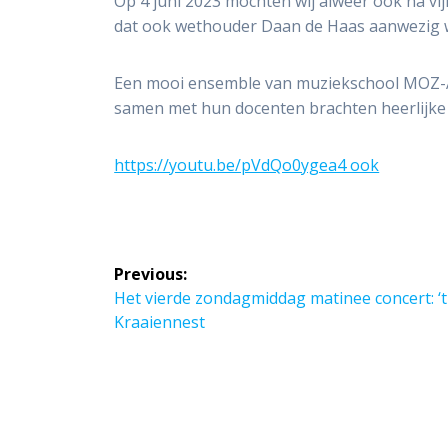
Op 4 juni 2023 mochten wij alweer ook na v
dat ook wethouder Daan de Haas aanwezig 
Een mooi ensemble van muziekschool MOZ-Ar
samen met hun docenten brachten heerlijke
https://youtu.be/pVdQo0ygea4 ook
Post
Previous:
navigation
Previous
Het vierde zondagmiddag matinee concert: ‘t
post:
Kraaiennest