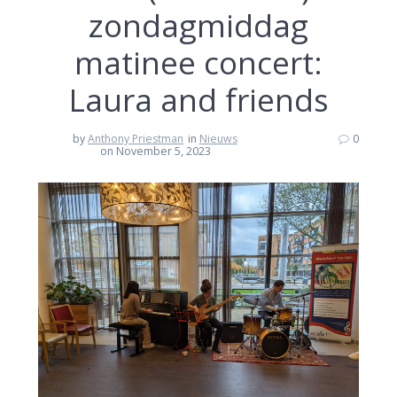
zondagmiddag
matinee concert:
Laura and friends
by
Anthony Priestman
in
Nieuws
0
on November 5, 2023