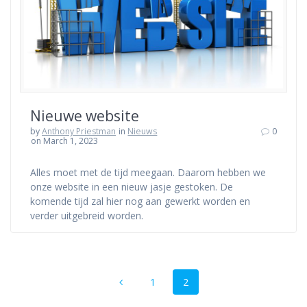
Nieuwe website
by
Anthony Priestman
in
Nieuws
0
on March 1, 2023
Alles moet met de tijd meegaan. Daarom hebben we
onze website in een nieuw jasje gestoken. De
komende tijd zal hier nog aan gewerkt worden en
verder uitgebreid worden.
Posts
Page
Page
1
2
navigation